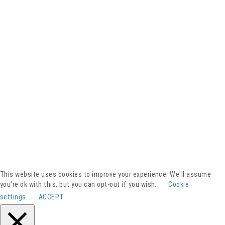
Facebook
YouTube
Instagram
Presse
Kontakt
This website uses cookies to improve your experience. We'll assume
Spenden
you're ok with this, but you can opt-out if you wish.
Cookie
Downloads
settings
ACCEPT
Barrierefreiheitserklärung
Impressum
Datenschutz