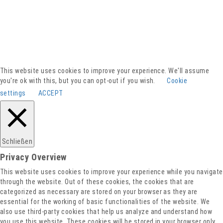
Presse
Kontakt
This website uses cookies to improve your experience. We'll assume
Spenden
you're ok with this, but you can opt-out if you wish.
Cookie
Downloads
settings
ACCEPT
Barrierefreiheitserklärung
Impressum
Datenschutz
Schließen
Privacy Overview
This website uses cookies to improve your experience while you navigate
through the website. Out of these cookies, the cookies that are
categorized as necessary are stored on your browser as they are
essential for the working of basic functionalities of the website. We
also use third-party cookies that help us analyze and understand how
you use this website. These cookies will be stored in your browser only