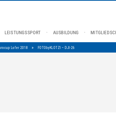
LEISTUNGSSPORT
AUSBILDUNG
MITGLIEDS
»
rocup Lofer 2018
FOTObyKLOTZI – DJI-26