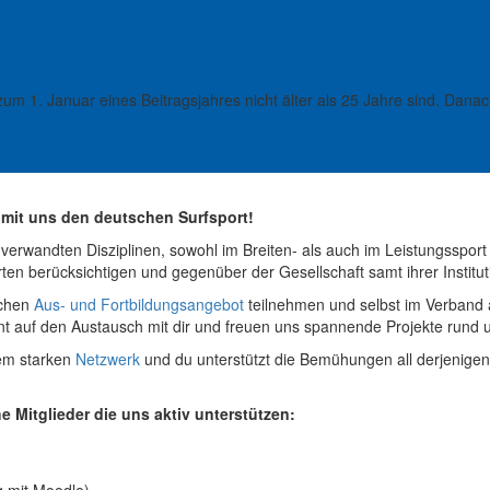
 zum 1. Januar eines Beitragsjahres nicht älter als 25 Jahre sind. Dana
 mit uns den deutschen Surfsport!
verwandten Disziplinen, sowohl im Breiten- als auch im Leistungssport w
rten berücksichtigen und gegenüber der Gesellschaft samt ihrer Instit
ichen
Aus- und Fortbildungsangebot
teilnehmen und selbst im Verband 
nnt auf den Austausch mit dir und freuen uns spannende Projekte run
rem starken
Netzwerk
und du unterstützt die Bemühungen all derjenigen,
e Mitglieder die uns aktiv unterstützen:
 mit Moodle)