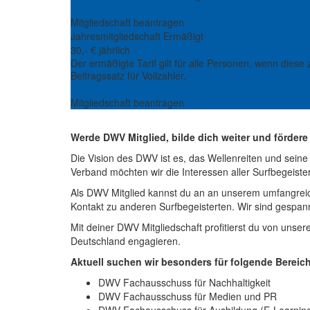
Mitgliedschaft beantragen
Jahresmitgliedschaft Ermäßigt
30,- € jährlich
Der ermäßigte Tarif gilt für alle Personen, wenn diese
Beitragssatz für Vollzahler.
Mitgliedschaft beantragen
Werde DWV Mitglied, bilde dich weiter und fördere
Die Vision des DWV ist es, das Wellenreiten und seine 
Verband möchten wir die Interessen aller Surfbegeiste
Als DWV Mitglied kannst du an an unserem umfangre
Kontakt zu anderen Surfbegeisterten. Wir sind gespa
Mit deiner DWV Mitgliedschaft profitierst du von unse
Deutschland engagieren.
Aktuell suchen wir besonders für folgende Bereich
DWV Fachausschuss für Nachhaltigkeit
DWV Fachausschuss für Medien und PR
DWV Fachausschuss für Ausbildung (E-Learning