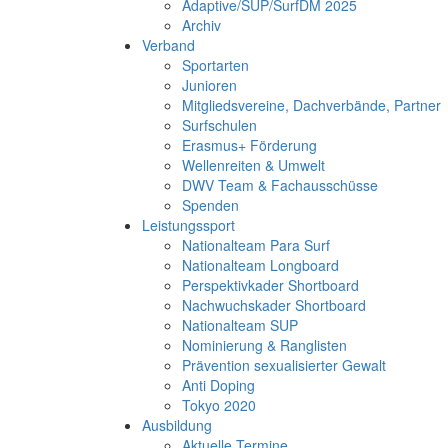
Adaptive/SUP/SurfDM 2025
Archiv
Verband
Sportarten
Junioren
Mitgliedsvereine, Dachverbände, Partner
Surfschulen
Erasmus+ Förderung
Wellenreiten & Umwelt
DWV Team & Fachausschüsse
Spenden
Leistungssport
Nationalteam Para Surf
Nationalteam Longboard
Perspektivkader Shortboard
Nachwuchskader Shortboard
Nationalteam SUP
Nominierung & Ranglisten
Prävention sexualisierter Gewalt
Anti Doping
Tokyo 2020
Ausbildung
Aktuelle Termine