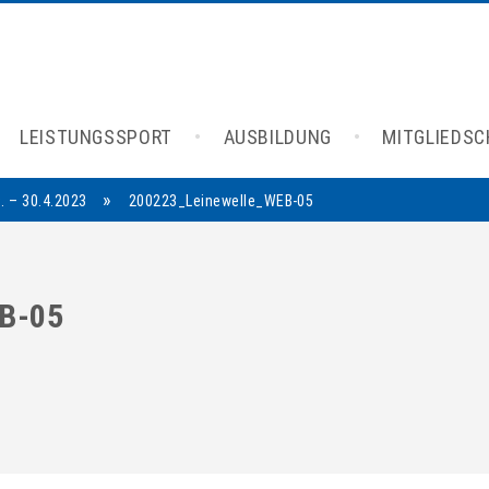
LEISTUNGSSPORT
AUSBILDUNG
MITGLIEDS
»
. – 30.4.2023
200223_Leinewelle_WEB-05
B-05