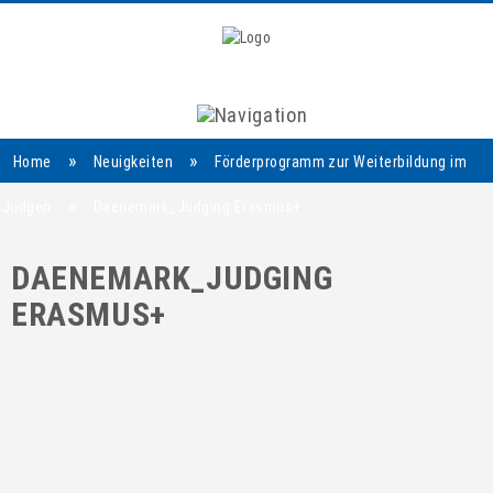
Navigation
»
»
Home
Neuigkeiten
Förderprogramm zur Weiterbildung im
»
Judgen
Daenemark_Judging Erasmus+
DAENEMARK_JUDGING
ERASMUS+