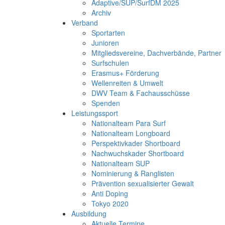
Adaptive/SUP/SurfDM 2025
Archiv
Verband
Sportarten
Junioren
Mitgliedsvereine, Dachverbände, Partner
Surfschulen
Erasmus+ Förderung
Wellenreiten & Umwelt
DWV Team & Fachausschüsse
Spenden
Leistungssport
Nationalteam Para Surf
Nationalteam Longboard
Perspektivkader Shortboard
Nachwuchskader Shortboard
Nationalteam SUP
Nominierung & Ranglisten
Prävention sexualisierter Gewalt
Anti Doping
Tokyo 2020
Ausbildung
Aktuelle Termine