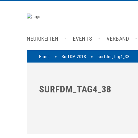
NEUIGKEITEN
EVENTS
VERBAND
»
»
Home
SurfDM 2018
surfdm_tag4_38
SURFDM_TAG4_38