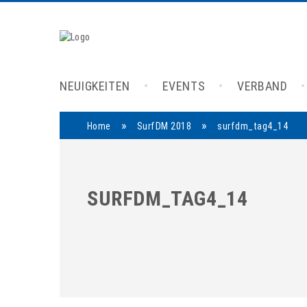
NEUIGKEITEN
EVENTS
VERBAND
»
»
Home
SurfDM 2018
surfdm_tag4_14
SURFDM_TAG4_14