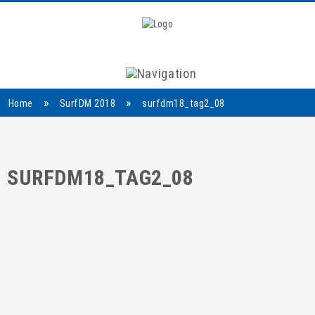
Navigation
»
»
Home
SurfDM 2018
surfdm18_tag2_08
SURFDM18_TAG2_08