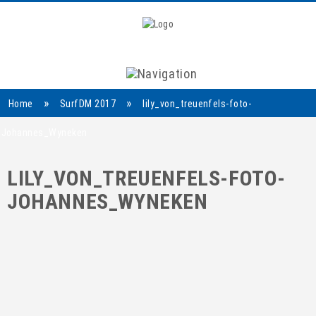
Navigation
»
»
Home
SurfDM 2017
lily_von_treuenfels-foto-
Johannes_Wyneken
LILY_VON_TREUENFELS-FOTO-
JOHANNES_WYNEKEN