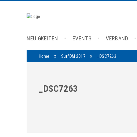
NEUIGKEITEN
EVENTS
VERBAND
»
»
Home
SurfDM 2017
_DSC7263
_DSC7263