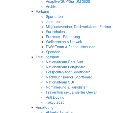
Adaptive/SUP/SurfDM 2025
Archiv
Verband
Sportarten
Junioren
Mitgliedsvereine, Dachverbände, Partner
Surfschulen
Erasmus+ Förderung
Wellenreiten & Umwelt
DWV Team & Fachausschüsse
Spenden
Leistungssport
Nationalteam Para Surf
Nationalteam Longboard
Perspektivkader Shortboard
Nachwuchskader Shortboard
Nationalteam SUP
Nominierung & Ranglisten
Prävention sexualisierter Gewalt
Anti Doping
Tokyo 2020
Ausbildung
Aktuelle Termine