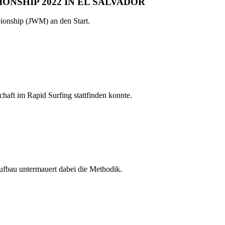
NSHIP 2022 IN EL SALVADOR
ionship (JWM) an den Start.
haft im Rapid Surfing stattfinden konnte.
ufbau untermauert dabei die Methodik.