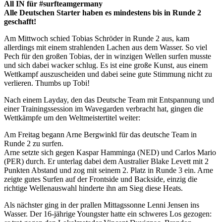
All IN für #surfteamgermany
Alle Deutschen Starter haben es mindestens bis in Runde 2
geschafft!
Am Mittwoch schied Tobias Schröder in Runde 2 aus, kam
allerdings mit einem strahlenden Lachen aus dem Wasser. So viel
Pech für den großen Tobias, der in winzigen Wellen surfen musste
und sich dabei wacker schlug. Es ist eine große Kunst, aus einem
Wettkampf auszuscheiden und dabei seine gute Stimmung nicht zu
verlieren. Thumbs up Tobi!
Nach einem Layday, den das Deutsche Team mit Entspannung und
einer Trainingssession im Wavegarden verbracht hat, gingen die
Wettkämpfe um den Weltmeistertitel weiter:
Am Freitag begann Arne Bergwinkl für das deutsche Team in
Runde 2 zu surfen.
Arne setzte sich gegen Kaspar Hamminga (NED) und Carlos Mario
(PER) durch. Er unterlag dabei dem Australier Blake Levett mit 2
Punkten Abstand und zog mit seinem 2. Platz in Runde 3 ein. Arne
zeigte gutes Surfen auf der Frontside und Backside, einzig die
richtige Wellenauswahl hinderte ihn am Sieg diese Heats.
Als nächster ging in der prallen Mittagssonne Lenni Jensen ins
Wasser. Der 16-jährige Youngster hatte ein schweres Los gezogen: