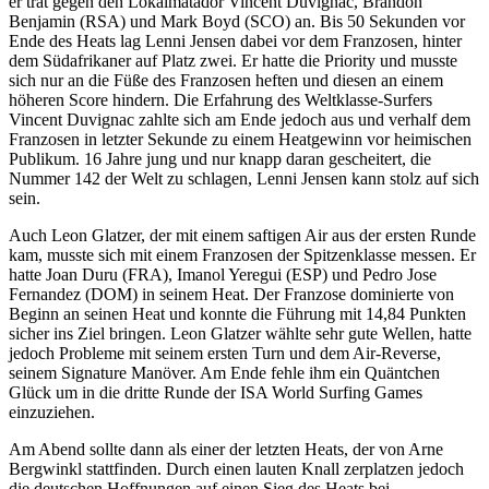
er trat gegen den Lokalmatador Vincent Duvignac, Brandon
Benjamin (RSA) und Mark Boyd (SCO) an. Bis 50 Sekunden vor
Ende des Heats lag Lenni Jensen dabei vor dem Franzosen, hinter
dem Südafrikaner auf Platz zwei. Er hatte die Priority und musste
sich nur an die Füße des Franzosen heften und diesen an einem
höheren Score hindern. Die Erfahrung des Weltklasse-Surfers
Vincent Duvignac zahlte sich am Ende jedoch aus und verhalf dem
Franzosen in letzter Sekunde zu einem Heatgewinn vor heimischen
Publikum. 16 Jahre jung und nur knapp daran gescheitert, die
Nummer 142 der Welt zu schlagen, Lenni Jensen kann stolz auf sich
sein.
Auch Leon Glatzer, der mit einem saftigen Air aus der ersten Runde
kam, musste sich mit einem Franzosen der Spitzenklasse messen. Er
hatte Joan Duru (FRA), Imanol Yeregui (ESP) und Pedro Jose
Fernandez (DOM) in seinem Heat. Der Franzose dominierte von
Beginn an seinen Heat und konnte die Führung mit 14,84 Punkten
sicher ins Ziel bringen. Leon Glatzer wählte sehr gute Wellen, hatte
jedoch Probleme mit seinem ersten Turn und dem Air-Reverse,
seinem Signature Manöver. Am Ende fehle ihm ein Quäntchen
Glück um in die dritte Runde der ISA World Surfing Games
einzuziehen.
Am Abend sollte dann als einer der letzten Heats, der von Arne
Bergwinkl stattfinden. Durch einen lauten Knall zerplatzen jedoch
die deutschen Hoffnungen auf einen Sieg des Heats bei