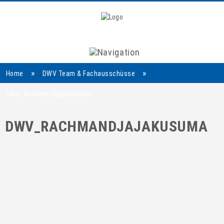
Navigation
»
»
Home
DWV Team & Fachausschüsse
DWV_RachmanDjajakusuma
DWV_RACHMANDJAJAKUSUMA