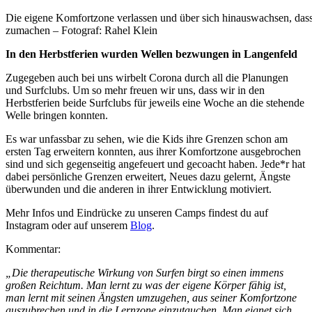
Die eigene Komfortzone verlassen und über sich hinauswachsen, dass
zumachen – Fotograf: Rahel Klein
In den Herbstferien wurden Wellen bezwungen in Langenfeld
Zugegeben auch bei uns wirbelt Corona durch all die Planungen
und Surfclubs. Um so mehr freuen wir uns, dass wir in den
Herbstferien beide Surfclubs für jeweils eine Woche an die stehende
Welle bringen konnten.
Es war unfassbar zu sehen, wie die Kids ihre Grenzen schon am
ersten Tag erweitern konnten, aus ihrer Komfortzone ausgebrochen
sind und sich gegenseitig angefeuert und gecoacht haben. Jede*r hat
dabei persönliche Grenzen erweitert, Neues dazu gelernt, Ängste
überwunden und die anderen in ihrer Entwicklung motiviert.
Mehr Infos und Eindrücke zu unseren Camps findest du auf
Instagram oder auf unserem
Blog
.
Kommentar:
„Die therapeutische Wirkung von Surfen birgt so einen immens
großen Reichtum. Man lernt zu was der eigene Körper fähig ist,
man lernt mit seinen Ängsten umzugehen, aus seiner Komfortzone
auszubrechen und in die Lernzone einzutauchen. Man eignet sich