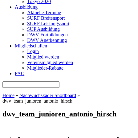
Tokyo 2020
Ausbildung
Aktuelle Termine
SURF Breitensport
SURF Leistungssport
SUP Ausbildung
DWV Fortbildungen
DWV Anerkennung
Mitgliedschaften
Login
Mitglied werden
Vereinsmitglied werden
Mitglieder-Rabatte
FAQ
Home
»
Nachwuchskader Shortboard
»
dwv_team_junioren_antonio_hirsch
dwv_team_junioren_antonio_hirsch