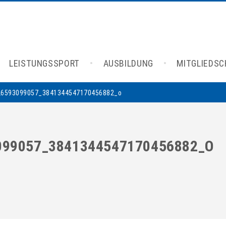
LEISTUNGSSPORT
AUSBILDUNG
MITGLIEDS
26593099057_3841344547170456882_o
099057_3841344547170456882_O