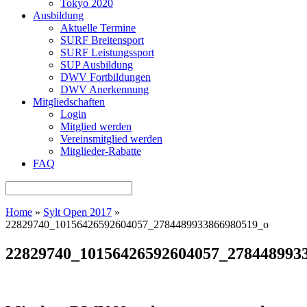
Tokyo 2020
Ausbildung
Aktuelle Termine
SURF Breitensport
SURF Leistungssport
SUP Ausbildung
DWV Fortbildungen
DWV Anerkennung
Mitgliedschaften
Login
Mitglied werden
Vereinsmitglied werden
Mitglieder-Rabatte
FAQ
Home
»
Sylt Open 2017
»
22829740_10156426592604057_2784489933866980519_o
22829740_10156426592604057_278448993