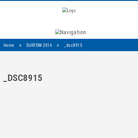
Navigation
»
»
Home
SURFDM 2016
_dsc8915
_DSC8915