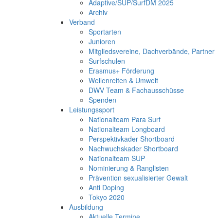
Adaptive/SUP/SurfDM 2025
Archiv
Verband
Sportarten
Junioren
Mitgliedsvereine, Dachverbände, Partner
Surfschulen
Erasmus+ Förderung
Wellenreiten & Umwelt
DWV Team & Fachausschüsse
Spenden
Leistungssport
Nationalteam Para Surf
Nationalteam Longboard
Perspektivkader Shortboard
Nachwuchskader Shortboard
Nationalteam SUP
Nominierung & Ranglisten
Prävention sexualisierter Gewalt
Anti Doping
Tokyo 2020
Ausbildung
Aktuelle Termine