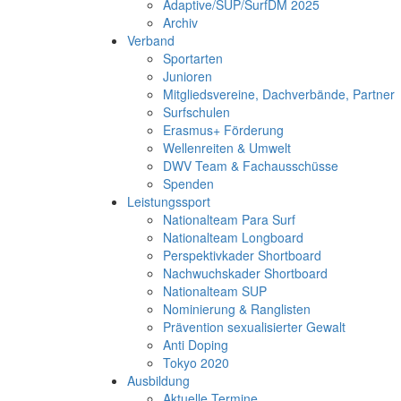
Adaptive/SUP/SurfDM 2025
Archiv
Verband
Sportarten
Junioren
Mitgliedsvereine, Dachverbände, Partner
Surfschulen
Erasmus+ Förderung
Wellenreiten & Umwelt
DWV Team & Fachausschüsse
Spenden
Leistungssport
Nationalteam Para Surf
Nationalteam Longboard
Perspektivkader Shortboard
Nachwuchskader Shortboard
Nationalteam SUP
Nominierung & Ranglisten
Prävention sexualisierter Gewalt
Anti Doping
Tokyo 2020
Ausbildung
Aktuelle Termine