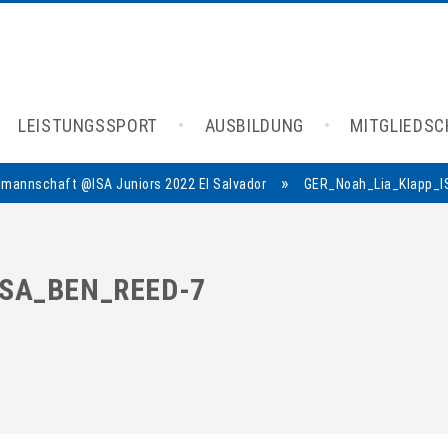
LEISTUNGSSPORT
AUSBILDUNG
MITGLIEDS
»
lmannschaft @ISA Juniors 2022 El Salvador
GER_Noah_Lia_Klapp_I
SA_BEN_REED-7