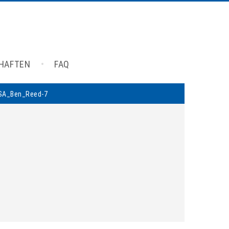
CHAFTEN
FAQ
SA_Ben_Reed-7