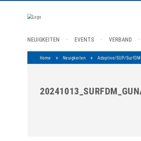
NEUIGKEITEN
EVENTS
VERBAND
»
»
Home
Neuigkeiten
Adaptive/SUP/SurfDM 
20241013_SURFDM_GUN