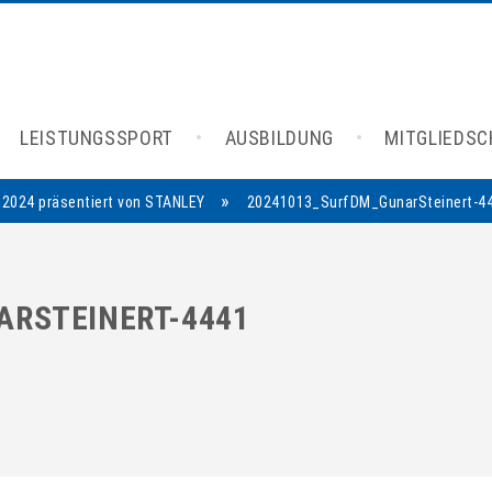
LEISTUNGSSPORT
AUSBILDUNG
MITGLIEDS
»
2024 präsentiert von STANLEY
20241013_SurfDM_GunarSteinert-4
ARSTEINERT-4441