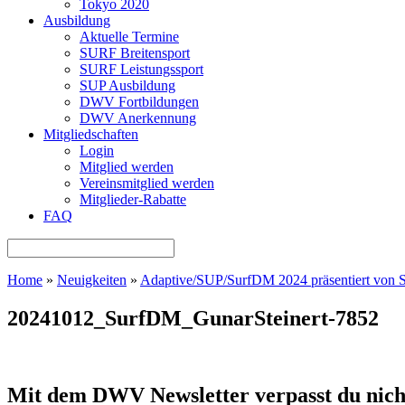
Tokyo 2020
Ausbildung
Aktuelle Termine
SURF Breitensport
SURF Leistungssport
SUP Ausbildung
DWV Fortbildungen
DWV Anerkennung
Mitgliedschaften
Login
Mitglied werden
Vereinsmitglied werden
Mitglieder-Rabatte
FAQ
Home
»
Neuigkeiten
»
Adaptive/SUP/SurfDM 2024 präsentiert vo
20241012_SurfDM_GunarSteinert-7852
Mit dem DWV Newsletter verpasst du nich