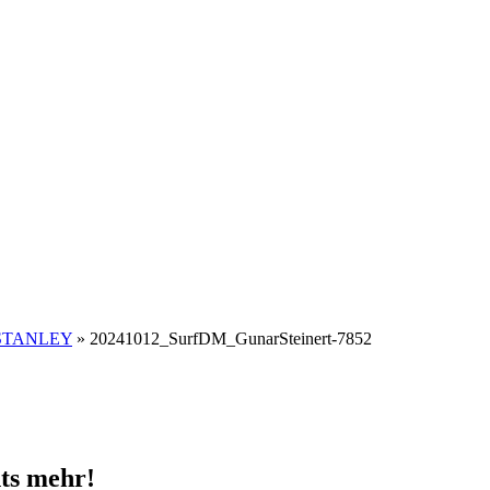
n STANLEY
»
20241012_SurfDM_GunarSteinert-7852
ts mehr!