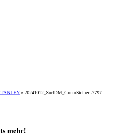
n STANLEY
»
20241012_SurfDM_GunarSteinert-7797
ts mehr!