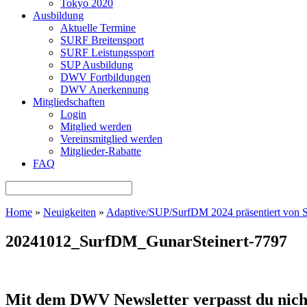
Tokyo 2020
Ausbildung
Aktuelle Termine
SURF Breitensport
SURF Leistungssport
SUP Ausbildung
DWV Fortbildungen
DWV Anerkennung
Mitgliedschaften
Login
Mitglied werden
Vereinsmitglied werden
Mitglieder-Rabatte
FAQ
Home
»
Neuigkeiten
»
Adaptive/SUP/SurfDM 2024 präsentiert vo
20241012_SurfDM_GunarSteinert-7797
Mit dem DWV Newsletter verpasst du nich