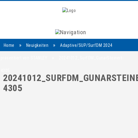
Navigation
»
»
Home
Neuigkeiten
Adaptive/SUP/SurfDM 2024
»
präsentiert von STANLEY
20241012_SurfDM_GunarSteinert-
4305
20241012_SURFDM_GUNARSTEINE
4305