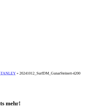
n STANLEY
»
20241012_SurfDM_GunarSteinert-4200
ts mehr!