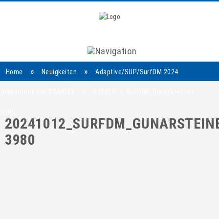
Navigation
»
»
Home
Neuigkeiten
Adaptive/SUP/SurfDM 2024
»
präsentiert von STANLEY
20241012_SurfDM_GunarSteinert-
3980
20241012_SURFDM_GUNARSTEINE
3980