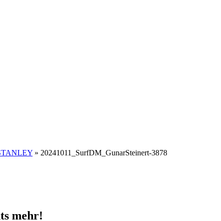
n STANLEY
»
20241011_SurfDM_GunarSteinert-3878
ts mehr!