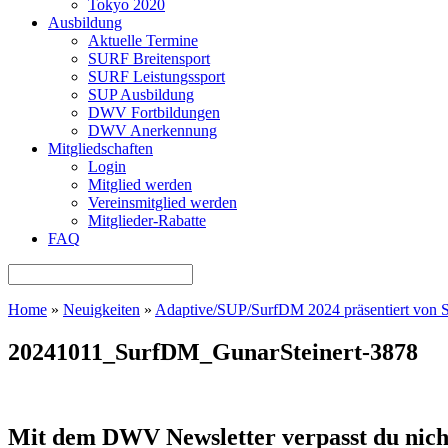
Tokyo 2020
Ausbildung
Aktuelle Termine
SURF Breitensport
SURF Leistungssport
SUP Ausbildung
DWV Fortbildungen
DWV Anerkennung
Mitgliedschaften
Login
Mitglied werden
Vereinsmitglied werden
Mitglieder-Rabatte
FAQ
Home
»
Neuigkeiten
»
Adaptive/SUP/SurfDM 2024 präsentiert vo
20241011_SurfDM_GunarSteinert-3878
Mit dem DWV Newsletter verpasst du nich