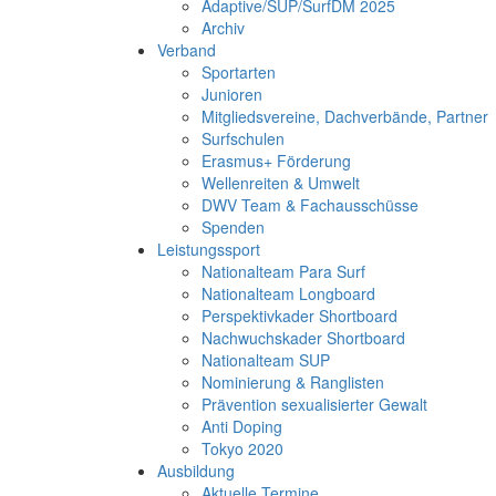
Adaptive/SUP/SurfDM 2025
Archiv
Verband
Sportarten
Junioren
Mitgliedsvereine, Dachverbände, Partner
Surfschulen
Erasmus+ Förderung
Wellenreiten & Umwelt
DWV Team & Fachausschüsse
Spenden
Leistungssport
Nationalteam Para Surf
Nationalteam Longboard
Perspektivkader Shortboard
Nachwuchskader Shortboard
Nationalteam SUP
Nominierung & Ranglisten
Prävention sexualisierter Gewalt
Anti Doping
Tokyo 2020
Ausbildung
Aktuelle Termine