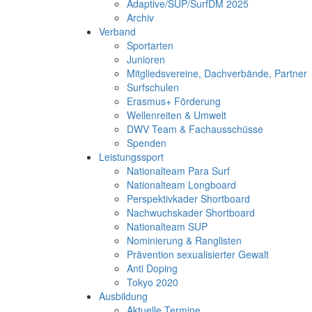
Adaptive/SUP/SurfDM 2025
Archiv
Verband
Sportarten
Junioren
Mitgliedsvereine, Dachverbände, Partner
Surfschulen
Erasmus+ Förderung
Wellenreiten & Umwelt
DWV Team & Fachausschüsse
Spenden
Leistungssport
Nationalteam Para Surf
Nationalteam Longboard
Perspektivkader Shortboard
Nachwuchskader Shortboard
Nationalteam SUP
Nominierung & Ranglisten
Prävention sexualisierter Gewalt
Anti Doping
Tokyo 2020
Ausbildung
Aktuelle Termine